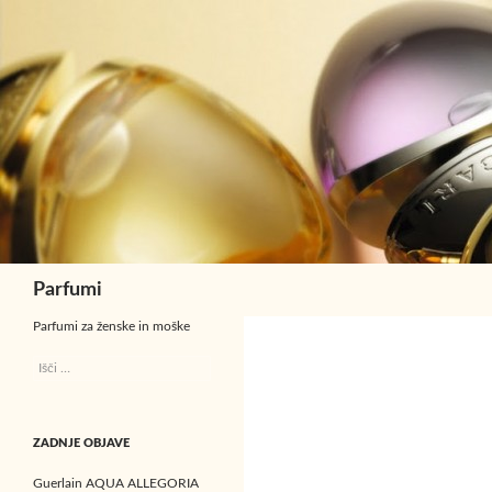
Išči
Parfumi
Parfumi za ženske in moške
I
š
č
i
ZADNJE OBJAVE
:
Guerlain AQUA ALLEGORIA