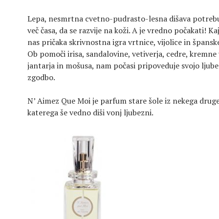
Lepa, nesmrtna cvetno-pudrasto-lesna dišava potrebu
več časa, da se razvije na koži. A je vredno počakati! K
nas pričaka skrivnostna igra vrtnice, vijolice in špansk
Ob pomoči irisa, sandalovine, vetiverja, cedre, kremne v
jantarja in mošusa, nam počasi pripoveduje svojo ljub
zgodbo.
N’ Aimez Que Moi je parfum stare šole iz nekega druge
katerega še vedno diši vonj ljubezni.