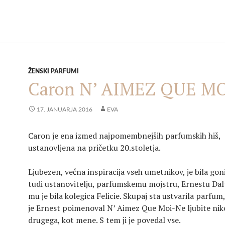
ŽENSKI PARFUMI
Caron N’ AIMEZ QUE M
17. JANUARJA 2016
EVA
Caron je ena izmed najpomembnejših parfumskih hiš,
ustanovljena na pričetku 20.stoletja.
Ljubezen, večna inspiracija vseh umetnikov, je bila goni
tudi ustanovitelju, parfumskemu mojstru, Ernestu Dal
mu je bila kolegica Felicie. Skupaj sta ustvarila parfum
je Ernest poimenoval N’ Aimez Que Moi-Ne ljubite nik
drugega, kot mene. S tem ji je povedal vse.