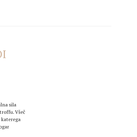
OI
lna sila
troffu. Všeč
, katerega
ogar