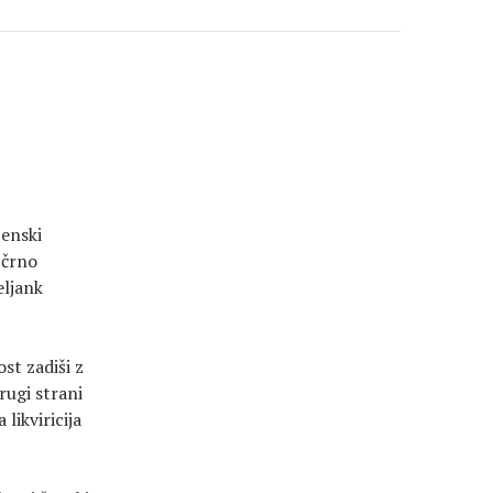
ženski
 črno
eljank
st zadiši z
ugi strani
likviricija