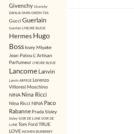
Givenchy
Givenchy
DAHLIA DIVIN
GREEN TEA
Guerlain
Gucci
Guerlain L'HEURE BLEUE
Hugo
Hermes
Boss
Issey Miyake
Jean Patou
L' Artisan
Parfumeur
L'HEURE BLEUE
Lancome
Lanvin
Lorenzo
Lanvin ARPEGE
Villoresi
Moschino
Nina Ricci
NINA
Paco
Nina Ricci NINA
Rabanne
Prada
Sisley
Sisley SOIR DE LUNE
SOIR DE
Tom Ford
TRUE
LUNE
LOVE
WOMEN BURBERRY