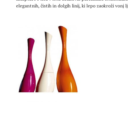
elegantnih, čistih in dolgih linij, ki lepo zaokroži vonj l