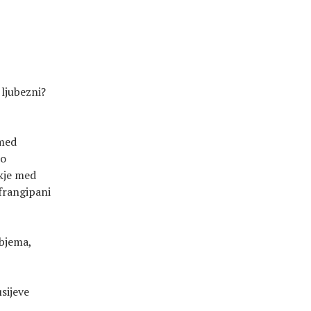
 ljubezni?
 med
šo
ekje med
 frangipani
objema,
sijeve