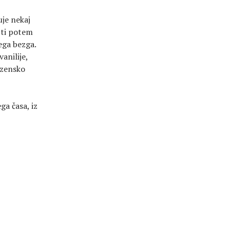
je nekaj
ajti potem
ega bezga.
anilije,
ezensko
ga časa, iz