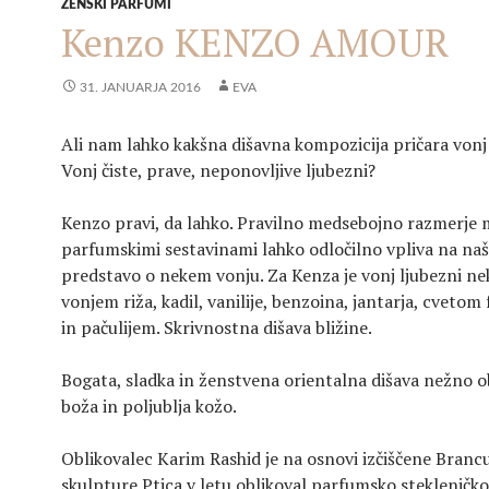
ŽENSKI PARFUMI
Kenzo KENZO AMOUR
31. JANUARJA 2016
EVA
Ali nam lahko kakšna dišavna kompozicija pričara vonj
Vonj čiste, prave, neponovljive ljubezni?
Kenzo pravi, da lahko. Pravilno medsebojno razmerje
parfumskimi sestavinami lahko odločilno vpliva na na
predstavo o nekem vonju. Za Kenza je vonj ljubezni n
vonjem riža, kadil, vanilije, benzoina, jantarja, cvetom
in pačulijem. Skrivnostna dišava bližine.
Bogata, sladka in ženstvena orientalna dišava nežno 
boža in poljublja kožo.
Oblikovalec Karim Rashid je na osnovi izčiščene Brancu
skulpture Ptica v letu oblikoval parfumsko stekleničko